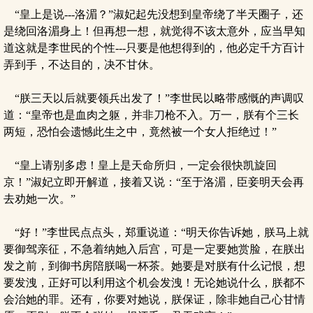
“皇上是说---洛湄？”淑妃起先没想到皇帝绕了半天圈子，还
是绕回洛湄身上！但再想一想，就觉得不该太意外，应当早知
道这就是李世民的个性---只要是他想得到的，他必定千方百计
弄到手，不达目的，决不甘休。
“朕三天以后就要领兵出发了！”李世民以略带感慨的声调叹
道：“皇帝也是血肉之躯，并非刀枪不入。万一，朕有个三长
两短，恐怕会遗憾此生之中，竟然被一个女人拒绝过！”
“皇上请别多虑！皇上是天命所归，一定会很快凯旋回
京！”淑妃立即开解道，接着又说：“至于洛湄，臣妾明天会再
去劝她一次。”
“好！”李世民点点头，郑重说道：“明天你告诉她，朕马上就
要御驾亲征，不急着纳她入后宫，可是一定要她赏脸，在朕出
发之前，到御书房陪朕喝一杯茶。她要是对朕有什么记恨，想
要发洩，正好可以利用这个机会发洩！无论她说什么，朕都不
会治她的罪。还有，你要对她说，朕保证，除非她自己心甘情