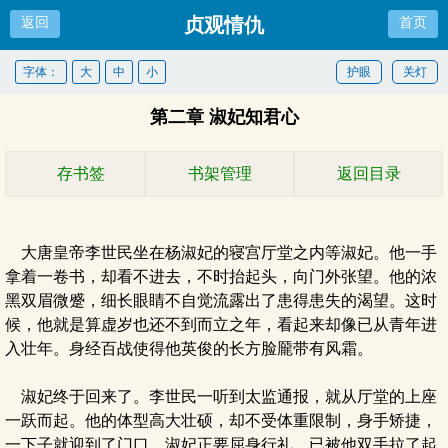
贞观情仇
返回
首页
字体：
大
中
小
护眼
关灯
第二章 淑妃知君心
存书签
书架管理
返回目录
大唐皇帝李世民坐在杨淑妃的寝宫厅堂之内等淑妃。他一手
拿着一卷书，却看不进去，不时抬起头，向门外张望。他的浓
黑双眉微蹙，细长眼睛不自觉流露出了患得患失的渴望。这时
候，他就是算虚岁也还不到而立之年，看起来却像已从青年进
入壮年。身经百战使得他英俊的长方脸龎带有风霜。
淑妃终于回来了。李世民一听到太监通报，就从厅堂的上座
一跃而起。他的体型高大壮硕，却不受体重限制，身手矫捷，
一下子就迎到了门口。淑妃正要屈身行礼，已被他双手拉了起