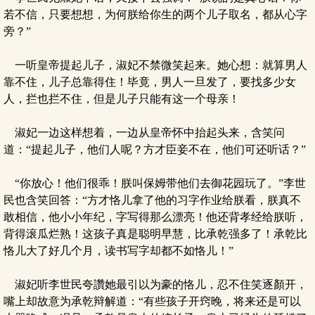
若不信，只要想想，为何朕给你生的两个儿子取名，都从心字
旁？”
一听皇帝提起儿子，淑妃不禁微笑起来。她心想：就算男人
靠不住，儿子总靠得住！毕竟，男人一旦发了，要找多少女
人，拦也拦不住，但是儿子只能有这一个母亲！
淑妃一边这样想着，一边从皇帝怀中抬起头来，含笑问
道：“提起儿子，他们人呢？方才臣妾不在，他们可还听话？”
“你放心！他们很乖！朕叫保姆带他们去御花园玩了。”李世
民也含笑回答：“方才恪儿拿了他的习字作业给朕看，朕真不
敢相信，他小小年纪，字写得那么漂亮！他还背孝经给朕听，
背得滚瓜烂熟！这孩子真是聪明早慧，比承乾强多了！承乾比
恪儿大了好几个月，读书写字却都不如恪儿！”
淑妃听李世民夸讚她最引以为豪的恪儿，忍不住笑逐顏开，
嘴上却故意为承乾辩解道：“有些孩子开窍晚，将来还是可以