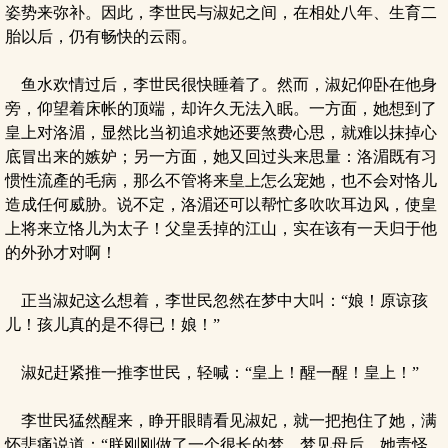
姿势来弥补。因此，李世民与淑妃之间，在相处八年、生育二
胎以后，仍有畅快的云雨。
鱼水欢情过后，李世民很快睡着了。然而，淑妃仰卧在他身
旁，仰望着床帐的顶端，却许久无法入眠。一方面，她想到了
皇上对洛湄，显然比当初追求她还要煞费心思，就难以抹掉心
底冒出来的嫉妒；另一方面，她又回过头来思量：洛湄既有习
惯性流產的毛病，那么不管将来皇上怎么宠她，也不会对恪儿
造成任何威胁。说不定，洛湄还可以帮忙多吹吹耳边风，使皇
上将来立恪儿为太子！父皇丢掉的江山，实在该有一天归于他
的外孙才对啊！
正当淑妃这么想着，李世民忽然在梦中大叫：“娘！原谅孩
儿！孩儿真的是不得已！娘！”
淑妃赶紧推一推李世民，轻喊：“皇上！醒一醒！皇上！”
李世民猛然醒来，睁开眼睛看见淑妃，就一把抱住了她，满
怀悲痛说道：“朕刚刚做了一个很长的梦，梦见母后，她责怪