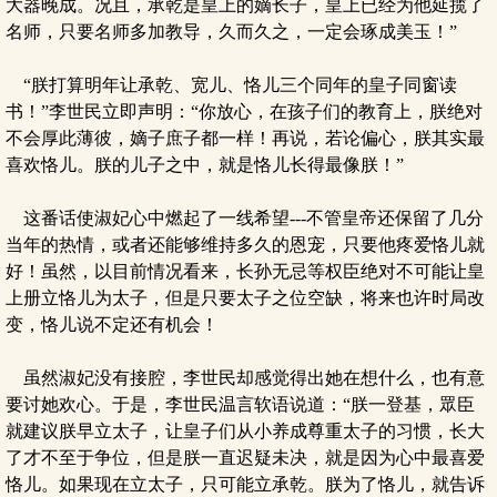
大器晚成。况且，承乾是皇上的嫡长子，皇上已经为他延揽了
名师，只要名师多加教导，久而久之，一定会琢成美玉！”
“朕打算明年让承乾、宽儿、恪儿三个同年的皇子同窗读
书！”李世民立即声明：“你放心，在孩子们的教育上，朕绝对
不会厚此薄彼，嫡子庶子都一样！再说，若论偏心，朕其实最
喜欢恪儿。朕的儿子之中，就是恪儿长得最像朕！”
这番话使淑妃心中燃起了一线希望---不管皇帝还保留了几分
当年的热情，或者还能够维持多久的恩宠，只要他疼爱恪儿就
好！虽然，以目前情况看来，长孙无忌等权臣绝对不可能让皇
上册立恪儿为太子，但是只要太子之位空缺，将来也许时局改
变，恪儿说不定还有机会！
虽然淑妃没有接腔，李世民却感觉得出她在想什么，也有意
要讨她欢心。于是，李世民温言软语说道：“朕一登基，眾臣
就建议朕早立太子，让皇子们从小养成尊重太子的习惯，长大
了才不至于争位，但是朕一直迟疑未决，就是因为心中最喜爱
恪儿。如果现在立太子，只可能立承乾。朕为了恪儿，就告诉