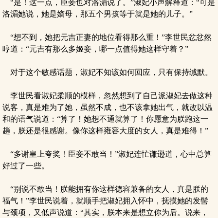
“是！这一点，臣妾也对洛湄说了。”淑妃小声解释道：“可是
洛湄她说，她是嫡母，那五个男孩等于就是她的儿子。”
“想不到，她把元吉正妻的地位看得那么重！”李世民忿忿然
哼道：“元吉有那么多姬妾，哪一点值得她这样守着？”
对于这个敏感话题，淑妃不知该如何回应，只有保持缄默。
李世民看淑妃柔顺的模样，忽然想到了自己派淑妃去做这种
说客，真是难为了她，虽然不成，也不该拿她出气，就改以温
和的语气说道：“算了！她想不通就算了！你愿意为朕跑这一
趟，朕还是很感谢。像你这样雍容大度的女人，真是难得！”
“多谢皇上夸奖！臣妾不敢当！”淑妃连忙谦逊道，心中总算
好过了一些。
“别说不敢当！朕能拥有你这样德容兼备的女人，真是朕的
福气！”李世民说着，就顺手把淑妃拥入怀中，抚摸她的发髻
与颈项，又低声说道：“其实，朕本来是想立你为后。说来，