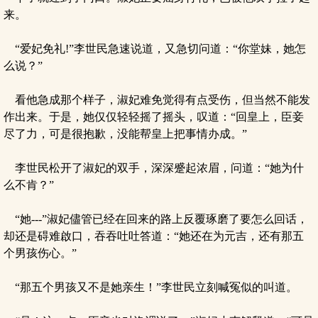
来。
“爱妃免礼!”李世民急速说道，又急切问道：“你堂妹，她怎
么说？”
看他急成那个样子，淑妃难免觉得有点受伤，但当然不能发
作出来。于是，她仅仅轻轻摇了摇头，叹道：“回皇上，臣妾
尽了力，可是很抱歉，没能帮皇上把事情办成。”
李世民松开了淑妃的双手，深深蹙起浓眉，问道：“她为什
么不肯？”
“她---”淑妃儘管已经在回来的路上反覆琢磨了要怎么回话，
却还是碍难啟口，吞吞吐吐答道：“她还在为元吉，还有那五
个男孩伤心。”
“那五个男孩又不是她亲生！”李世民立刻喊冤似的叫道。