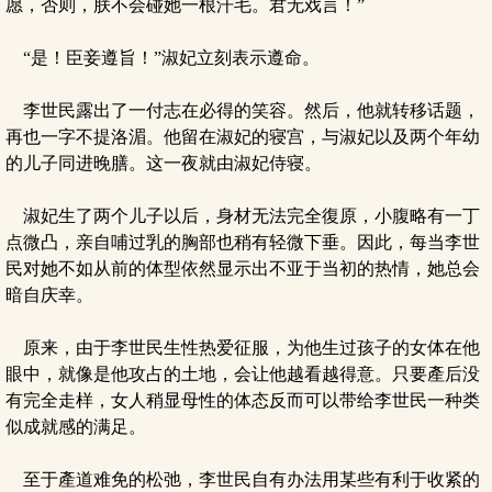
愿，否则，朕不会碰她一根汗毛。君无戏言！”
“是！臣妾遵旨！”淑妃立刻表示遵命。
李世民露出了一付志在必得的笑容。然后，他就转移话题，
再也一字不提洛湄。他留在淑妃的寝宫，与淑妃以及两个年幼
的儿子同进晚膳。这一夜就由淑妃侍寝。
淑妃生了两个儿子以后，身材无法完全復原，小腹略有一丁
点微凸，亲自哺过乳的胸部也稍有轻微下垂。因此，每当李世
民对她不如从前的体型依然显示出不亚于当初的热情，她总会
暗自庆幸。
原来，由于李世民生性热爱征服，为他生过孩子的女体在他
眼中，就像是他攻占的土地，会让他越看越得意。只要產后没
有完全走样，女人稍显母性的体态反而可以带给李世民一种类
似成就感的满足。
至于產道难免的松弛，李世民自有办法用某些有利于收紧的