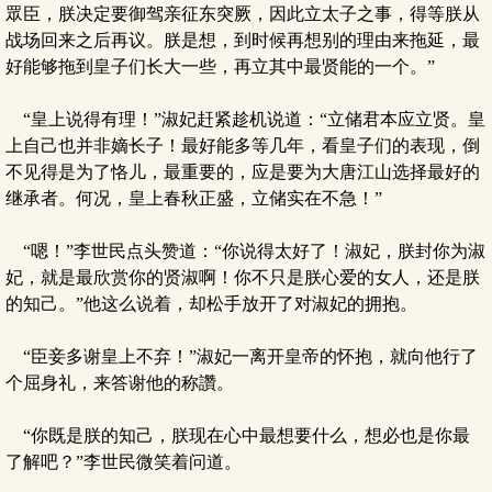
眾臣，朕决定要御驾亲征东突厥，因此立太子之事，得等朕从
战场回来之后再议。朕是想，到时候再想别的理由来拖延，最
好能够拖到皇子们长大一些，再立其中最贤能的一个。”
“皇上说得有理！”淑妃赶紧趁机说道：“立储君本应立贤。皇
上自己也并非嫡长子！最好能多等几年，看皇子们的表现，倒
不见得是为了恪儿，最重要的，应是要为大唐江山选择最好的
继承者。何况，皇上春秋正盛，立储实在不急！”
“嗯！”李世民点头赞道：“你说得太好了！淑妃，朕封你为淑
妃，就是最欣赏你的贤淑啊！你不只是朕心爱的女人，还是朕
的知己。”他这么说着，却松手放开了对淑妃的拥抱。
“臣妾多谢皇上不弃！”淑妃一离开皇帝的怀抱，就向他行了
个屈身礼，来答谢他的称讚。
“你既是朕的知己，朕现在心中最想要什么，想必也是你最
了解吧？”李世民微笑着问道。