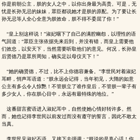
你是前朝公主，朕的女人之中，以你出身最为高贵。可是，无
忧是长孙无忌的妹妹，眾臣都说她才是朕的原配。为了要让长
孙无忌等人全心全意为朕效命，朕不得不委屈了你！”
“皇上别这样说！”淑妃咽下了自己的满腔幽怨，以理性的语
气回道：“眾臣主张依据先来后到，并没有错，而皇上需要他
们效忠，以安天下，当然需要听取他们的意见。何况，长孙皇
后贤德乃是眾所周知，确实足以母仪天下！”
“她的确贤德，不过，比不上你德容兼备。”李世民对着淑妃
耳畔，悄声耳语道：“朕永远会记得，当年初见，大隋的如意
公主有多么令人惊艷！不管朕立了谁作皇后，不管朕一辈子有
多少女人，你在朕心目中，永远有最特殊的地位。”
这番甜言蜜语进入淑妃耳中，自然使她心情好转许多。然
而，她也记得李世民以前发过而没有遵守的誓言，因此不敢太
当真。
李世民见淑妃不语，又接下去强调：“朕说的是真心话！你