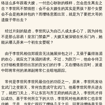
络这么多年跟着大嫂，一付忠心耿耿的模样，怎会忽生离去之
念？李世民不禁猜想：会不会大嫂生的其实是男孩？那个女婴
会不会是抱来掉包的？而缨络意图出宫，就是为了要把大哥的
遗腹子带出去？
经过片刻的疑虑，李世民认为自己八成太多心了，因为掉包
不是那么容易！皇宫门禁森严，大嫂又被深锁在长乐门内，她
能从哪儿弄来一个初生女婴呢？
由于李世民相信郑观音无法施展掉包之计，又亟于赢得洛湄
的欢心，就应允了洛湄的请求。不过，为防万一，他命令侍卫
们仔细检查那些出宫的宫女们的行李，又在缨络出宫时，派遣
中郎将常何的弟弟副将常仁去暗地跟踪。
常何是李世民李世民最信任的功臣之一。原来，李世民发动
玄武门之变那天，常何负责戍守玄武门。他看李世民带兵进去
了，就把门关上，不让东宫与齐王府的精兵进入，李世民才得
以成功。基于常何所立下的大功，李世民对他弟弟常仁也非常
信赖。于是，当常仁跟踪了缨络几天之后，回稟说缨络毫无异