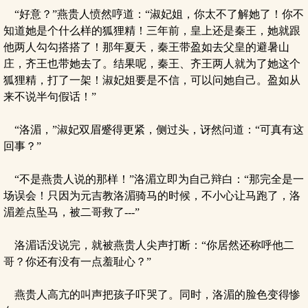
“好意？”燕贵人愤然哼道：“淑妃姐，你太不了解她了！你不
知道她是个什么样的狐狸精！三年前，皇上还是秦王，她就跟
他两人勾勾搭搭了！那年夏天，秦王带盈如去父皇的避暑山
庄，齐王也带她去了。结果呢，秦王、齐王两人就为了她这个
狐狸精，打了一架！淑妃姐要是不信，可以问她自己。盈如从
来不说半句假话！”
“洛湄，”淑妃双眉蹙得更紧，侧过头，讶然问道：“可真有这
回事？”
“不是燕贵人说的那样！”洛湄立即为自己辩白：“那完全是一
场误会！只因为元吉教洛湄骑马的时候，不小心让马跑了，洛
湄差点坠马，被二哥救了---”
洛湄话没说完，就被燕贵人尖声打断：“你居然还称呼他二
哥？你还有没有一点羞耻心？”
燕贵人高亢的叫声把孩子吓哭了。同时，洛湄的脸色变得惨