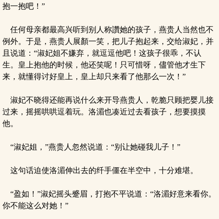
抱一抱吧！”
任何母亲都最高兴听到别人称讚她的孩子，燕贵人当然也不
例外。于是，燕贵人展顏一笑，把儿子抱起来，交给淑妃，并
且说道：“淑妃姐不嫌弃，就逗逗他吧！这孩子很乖，不认
生。皇上抱他的时候，他还笑呢！只可惜呀，儘管他才生下
来，就懂得讨好皇上，皇上却只来看了他那么一次！”
淑妃不晓得还能再说什么来开导燕贵人，乾脆只顾把婴儿接
过来，摇摇哄哄逗着玩。洛湄也凑近过去看孩子，想要摸摸
他。
“淑妃姐，”燕贵人忽然说道：“别让她碰我儿子！”
这句话迫使洛湄伸出去的纤手僵在半空中，十分难堪。
“盈如！”淑妃摇头蹙眉，打抱不平说道：“洛湄好意来看你。
你不能这么对她！”