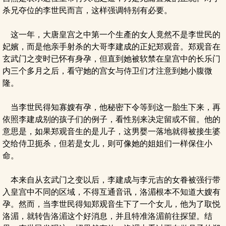
杀兄夺位的李世民而言，这样强调特别有必要。
这一年，大唐皇宫之中第一个生產的女人竟然不是李世民的
妃嬪，而是他亲手射杀的大哥李建成的正妃郑观音。郑观音在
玄武门之变时已怀有身孕，但直到她被软禁在皇宫中的长乐门
内三个多月之后，看守她的宫女与侍卫们才注意到她小腹微
隆。
当李世民得知寡嫂有孕，他秘密下令等到这一胎生下来，再
依照李建成别的孩子们的例子，看性别来决定留或不留。他的
意思是，如果郑观音生的是儿子，这男婴一落地就得被接生婆
交给侍卫扼杀，但若是女儿，则可像她的姐姐们一样保住小
命。
本来自从玄武门之变以后，李建成与李元吉的女眷被强行带
入皇宫中不同的区域，不得互通音讯，洛湄根本不知道大嫂有
孕。然而，当李世民得知郑观音生下了一个女儿，他为了取悦
洛湄，就转告洛湄这个好消息，并且特准洛湄前往探望。结