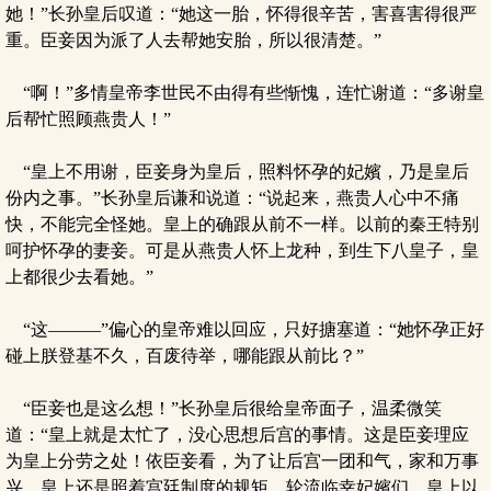
她！”长孙皇后叹道：“她这一胎，怀得很辛苦，害喜害得很严
重。臣妾因为派了人去帮她安胎，所以很清楚。”
“啊！”多情皇帝李世民不由得有些惭愧，连忙谢道：“多谢皇
后帮忙照顾燕贵人！”
“皇上不用谢，臣妾身为皇后，照料怀孕的妃嬪，乃是皇后
份内之事。”长孙皇后谦和说道：“说起来，燕贵人心中不痛
快，不能完全怪她。皇上的确跟从前不一样。以前的秦王特别
呵护怀孕的妻妾。可是从燕贵人怀上龙种，到生下八皇子，皇
上都很少去看她。”
“这———”偏心的皇帝难以回应，只好搪塞道：“她怀孕正好
碰上朕登基不久，百废待举，哪能跟从前比？”
“臣妾也是这么想！”长孙皇后很给皇帝面子，温柔微笑
道：“皇上就是太忙了，没心思想后宫的事情。这是臣妾理应
为皇上分劳之处！依臣妾看，为了让后宫一团和气，家和万事
兴，皇上还是照着宫廷制度的规矩，轮流临幸妃嬪们，皇上以