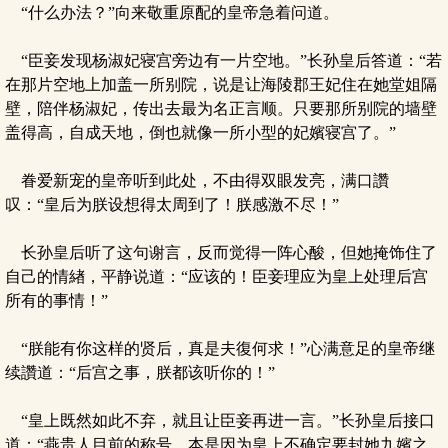
“什么办法？”向来敬重原配的皇帝急着问道。
“臣妾发现杨淑妃寝宫旁边有一片空地。”长孙皇后答道：“若
在那片空地上加盖一所别院，说是让海陵郡王妃住在她堂姐隔
壁，陪伴杨淑妃，传出去最为名正言顺。只要那所别院的墙壁
盖得高，自成天地，倒也就像一所小型的妃嬪寝宫了。”
眷爱新宠的皇帝听到此处，不由得双眼发亮，满口讚
叹：“皇后为朕设想得太周到了！朕感激不尽！”
长孙皇后听了这句谢言，反而觉得一阵心酸，但她掩饰住了
自己的情緖，平静说道：“应该的！臣妾理应为皇上处理后宫
所有的事情！”
“朕能有你这样的贤后，真是夫復何求！”心满意足的皇帝继
续讚道：“后宫之事，朕都该听你的！”
“皇上既然如此不弃，就且让臣妾再进一言。”长孙皇后接口
道：“燕贵人目前的称号，本是因为皇上不确定要封她九嬪之