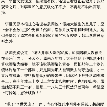
果，李世民发现这一招果然有效，洛湄去看过正在做月子的郑
观音之后，对李世民的态度软化了不少，不再动不动出言顶
撞。
李世民原本很担心洛湄会质问他：假如大嫂生的是儿子，皇
上会不会放过那个男孩？然而，洛湄并没有那样咄咄逼人。她
倒是提起了原本是郑观音陪嫁丫鬟的宫女缨络，颇出李世民意
料之外。
洛湄委婉说道：“缨络并非大哥的家属，却得陪着大嫂被关
在长乐门内，十分苦闷。原来八年前，大哥想到了他既然不打
算收缨络为姬妾，就不该耽误缨络的青春，而把那年二十岁的
缨络许给了一个部属，只是因为那人被调派去防守边疆，才一
直没有成婚。缨络很想念她的未婚夫，因此私下拜托洛湄央求
皇上，在今年放三十岁以上宫女出宫的时候，也放她出去。虽
然她还不到三十岁，但是二十八与三十既然只差两年，希望皇
上可怜她，恩准破例！”
“嗯！”李世民应了一声，内心怀疑此事可能有蹊蹺，想想缨