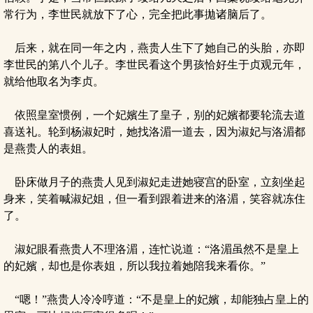
常行为，李世民就放下了心，完全把此事拋诸脑后了。
后来，就在同一年之内，燕贵人生下了她自己的头胎，亦即
李世民的第八个儿子。李世民看这个男孩恰好生于贞观元年，
就给他取名为李贞。
依照皇室惯例，一个妃嬪生了皇子，别的妃嬪都要轮流去道
喜送礼。轮到杨淑妃时，她找洛湄一道去，因为淑妃与洛湄都
是燕贵人的表姐。
卧床做月子的燕贵人见到淑妃走进她寝宫的卧室，立刻坐起
身来，笑着喊淑妃姐，但一看到跟着进来的洛湄，笑容就冻住
了。
淑妃眼看燕贵人不理洛湄，连忙说道：“洛湄虽然不是皇上
的妃嬪，却也是你表姐，所以我拉着她陪我来看你。”
“嗯！”燕贵人冷冷哼道：“不是皇上的妃嬪，却能独占皇上的