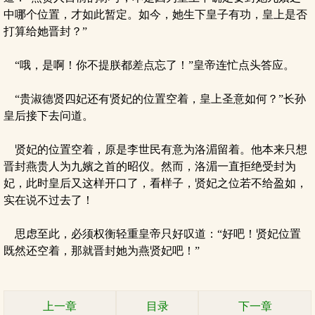
中哪个位置，才如此暂定。如今，她生下皇子有功，皇上是否
打算给她晋封？”
“哦，是啊！你不提朕都差点忘了！”皇帝连忙点头答应。
“贵淑德贤四妃还有贤妃的位置空着，皇上圣意如何？”长孙
皇后接下去问道。
贤妃的位置空着，原是李世民有意为洛湄留着。他本来只想
晋封燕贵人为九嬪之首的昭仪。然而，洛湄一直拒绝受封为
妃，此时皇后又这样开口了，看样子，贤妃之位若不给盈如，
实在说不过去了！
思虑至此，必须权衡轻重皇帝只好叹道：“好吧！贤妃位置
既然还空着，那就晋封她为燕贤妃吧！”
上一章
目录
下一章