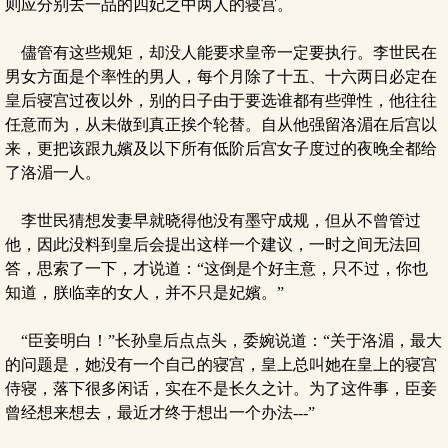
则应分别去一品的四妃之中两人的寝宫。
儘管有这些规矩，却没人能要求皇帝一定要执行。李世民在
男女方面是个率性的男人，每个月除了十五、十六两日必定在
皇后寝宫过夜以外，别的日子由于要选谁都有些弹性，他往往
任意而为，从未做到真正挨个轮替。自从他强留洛湄在后宫以
来，更把该跟九嬪及以下所有低阶后宫女子度过的夜晚全都给
了洛湄一人。
李世民猜想发妻早就晓得他没有墨守成规，但从不曾管过
他，因此没料到皇后会提出这样一个建议，一时之间无法回
答，思索了一下，才说道：“这倒是个好主意，只不过，你也
知道，朕临幸的女人，并不只是妃嬪。”
“臣妾明白！”长孙皇后点点头，委婉说道：“关于洛湄，最大
的问题是，她没有一个自己的寝宫，皇上总叫她在皇上的寝宫
侍寝，落下很多闲话，实在不是长久之计。为了这件事，臣妾
曾经想来想去，最近才终于想出一个办法---”