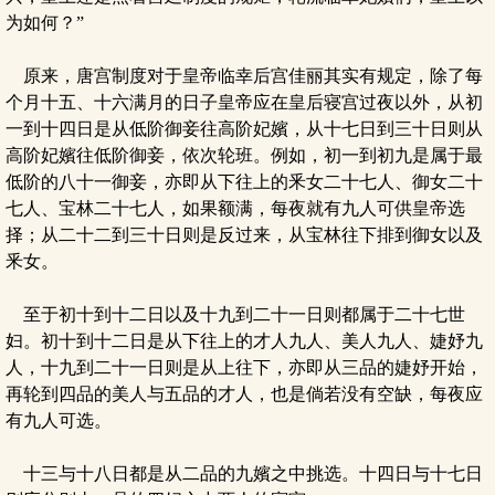
为如何？”
原来，唐宫制度对于皇帝临幸后宫佳丽其实有规定，除了每
个月十五、十六满月的日子皇帝应在皇后寝宫过夜以外，从初
一到十四日是从低阶御妾往高阶妃嬪，从十七日到三十日则从
高阶妃嬪往低阶御妾，依次轮班。例如，初一到初九是属于最
低阶的八十一御妾，亦即从下往上的釆女二十七人、御女二十
七人、宝林二十七人，如果额满，每夜就有九人可供皇帝选
择；从二十二到三十日则是反过来，从宝林往下排到御女以及
釆女。
至于初十到十二日以及十九到二十一日则都属于二十七世
妇。初十到十二日是从下往上的才人九人、美人九人、婕妤九
人，十九到二十一日则是从上往下，亦即从三品的婕妤开始，
再轮到四品的美人与五品的才人，也是倘若没有空缺，每夜应
有九人可选。
十三与十八日都是从二品的九嬪之中挑选。十四日与十七日