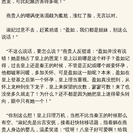
恩宠，可比妃嬪厉害得多呢！”
燕贵人的嘲讽使洛湄颇为尷尬，涨红了脸，无言以对。
淑妃过意不去，赶紧劝道：“盈如，我们都是姐妹，别这么
说话！”
“不这么说话，要怎么说？”燕贵人反驳道：“盈如并没有说
错！她是独占了皇上的恩宠！皇上以前哪是这个样子？盈如记
得，过去皇上还是秦王的时候，不管是正妃或哪个姬妾怀孕，
他都嘘寒问暖，多加关怀。可是盈如这一胎呢？本来，盈如在
皇上登基之后第一个怀孕，皇上理当重视。盈如真没想到，从
怀上龙种到生下龙子，皇上来探望的次数，寥寥可数！来了也
没坐多久就走了！为什么？还不都是因为她把皇上迷得晕头转
向，眼中只有她一个！”
“你别这么想！皇上日理万机，当然不比当秦王的时候那么
有空。”淑妃先是出言安抚，接着赶快转移话题，指着躺在燕
贵人身边的婴儿，温柔笑道：“哎呀！八皇子好可爱啊！给我