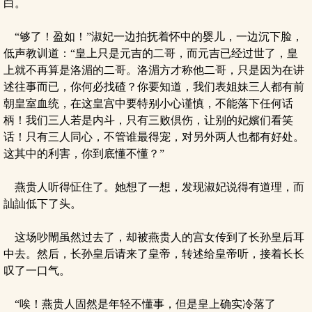
白。
“够了！盈如！”淑妃一边拍抚着怀中的婴儿，一边沉下脸，
低声教训道：“皇上只是元吉的二哥，而元吉已经过世了，皇
上就不再算是洛湄的二哥。洛湄方才称他二哥，只是因为在讲
述往事而已，你何必找碴？你要知道，我们表姐妹三人都有前
朝皇室血统，在这皇宫中要特别小心谨慎，不能落下任何话
柄！我们三人若是内斗，只有三败倶伤，让别的妃嬪们看笑
话！只有三人同心，不管谁最得宠，对另外两人也都有好处。
这其中的利害，你到底懂不懂？”
燕贵人听得怔住了。她想了一想，发现淑妃说得有道理，而
訕訕低下了头。
这场吵閙虽然过去了，却被燕贵人的宫女传到了长孙皇后耳
中去。然后，长孙皇后请来了皇帝，转述给皇帝听，接着长长
叹了一口气。
“唉！燕贵人固然是年轻不懂事，但是皇上确实冷落了