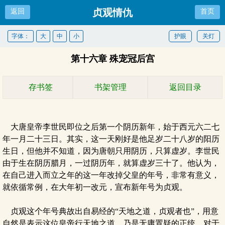
贞观情仇
返回
首页
字体：
大
中
小
护眼
关灯
第十六章 殊宠冠后宫
存书签
书架管理
返回目录
大唐皇帝李世民即位之后第一个阴历新年，始于西元六二七
年一月二十三日。其实，这一天刚好是他足岁二十八岁的阳历
生日，但他并不知道，因为唐朝只用阴历，只算虚岁。李世民
由于生在阴历腊月，一过阴历年，就算虚岁三十了。他认为，
在自己进入而立之年的这一年改掉父皇的年号，非常有意义，
就依循常例，在大年初一改元，宣布新年号为贞观。
贞观这个年号典故出自易经的“天地之道，贞观者也”，用意
自然是表示这位皇帝行天地之道，乃是无庸置疑的正统。对于