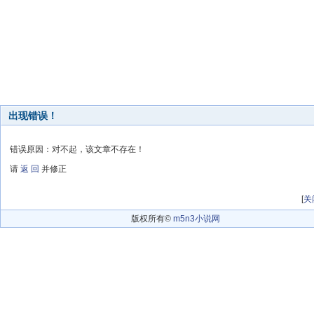
出现错误！
错误原因：对不起，该文章不存在！
请
返 回
并修正
[
关
版权所有©
m5n3小说网