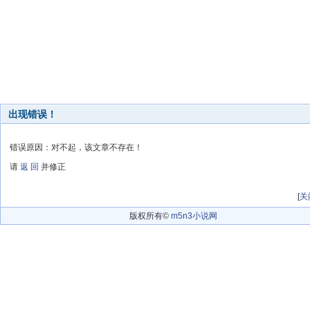
出现错误！
错误原因：对不起，该文章不存在！
请
返 回
并修正
[
关
版权所有©
m5n3小说网