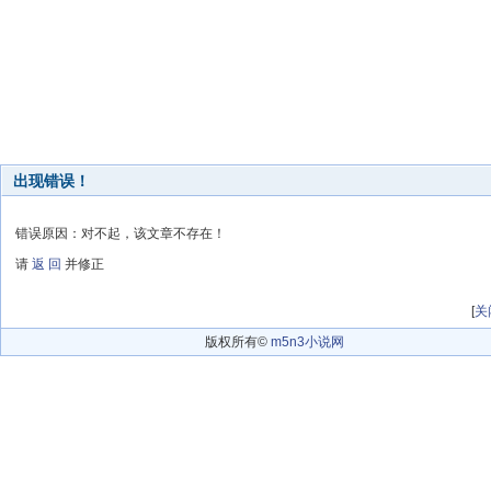
出现错误！
错误原因：对不起，该文章不存在！
请
返 回
并修正
[
关
版权所有©
m5n3小说网