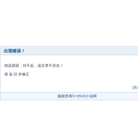
出现错误！
错误原因：对不起，该文章不存在！
请
返 回
并修正
[
关
版权所有©
m5n3小说网