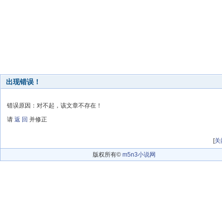
出现错误！
错误原因：对不起，该文章不存在！
请
返 回
并修正
[
关
版权所有©
m5n3小说网