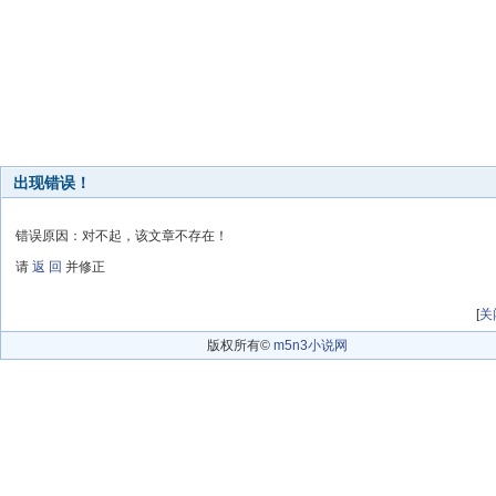
出现错误！
错误原因：对不起，该文章不存在！
请
返 回
并修正
[
关
版权所有©
m5n3小说网