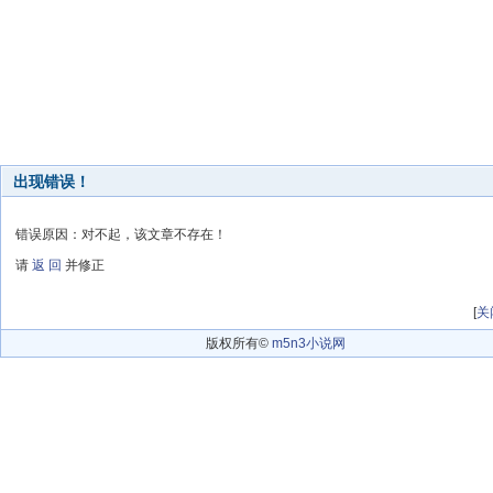
出现错误！
错误原因：对不起，该文章不存在！
请
返 回
并修正
[
关
版权所有©
m5n3小说网