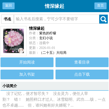
情深缘起
返回
首页
书名
情深缘起
作者：
紫色的柠檬
分类：
玄幻小说
状态：连载中
更新：2026-01-01
最新：
（二十五）大结局
开始阅读
查看目录
加入书架
点击下载
小说简介
没了记忆，便才智尽失？ 没去灵力，便任人宰
割？ 错！ 她照样口才过人、冰雪聪明、武功......咳，一点
也不卓越...... 但，谁叫她有好夫婿呢？...